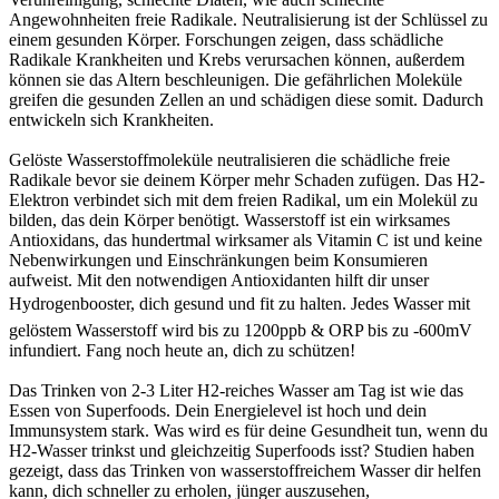
Angewohnheiten freie Radikale. Neutralisierung ist der Schlüssel zu
einem gesunden Körper. Forschungen zeigen, dass schädliche
Radikale Krankheiten und Krebs verursachen können, außerdem
können sie das Altern beschleunigen. Die gefährlichen Moleküle
greifen die gesunden Zellen an und schädigen diese somit. Dadurch
entwickeln sich Krankheiten.
Gelöste Wasserstoffmoleküle neutralisieren die schädliche freie
Radikale bevor sie deinem Körper mehr Schaden zufügen. Das H2-
Elektron verbindet sich mit dem freien Radikal, um ein Molekül zu
bilden, das dein Körper benötigt. Wasserstoff ist ein wirksames
Antioxidans, das hundertmal wirksamer als Vitamin C ist und keine
Nebenwirkungen und Einschränkungen beim Konsumieren
aufweist. Mit den notwendigen Antioxidanten hilft dir unser
Hydrogenbooster, dich gesund und fit zu halten. Jedes Wasser mit
gelöstem Wasserstoff wird bis zu 1200ppb & ORP bis zu -600mV
infundiert. Fang noch heute an, dich zu schützen!
Das Trinken von 2-3 Liter H2-reiches Wasser am Tag ist wie das
Essen von Superfoods. Dein Energielevel ist hoch und dein
Immunsystem stark. Was wird es für deine Gesundheit tun, wenn du
H2-Wasser trinkst und gleichzeitig Superfoods isst? Studien haben
gezeigt, dass das Trinken von wasserstoffreichem Wasser dir helfen
kann, dich schneller zu erholen, jünger auszusehen,